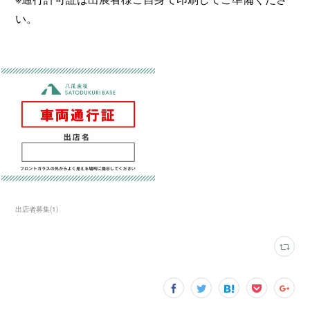
い。
出店者募集
(
1
)