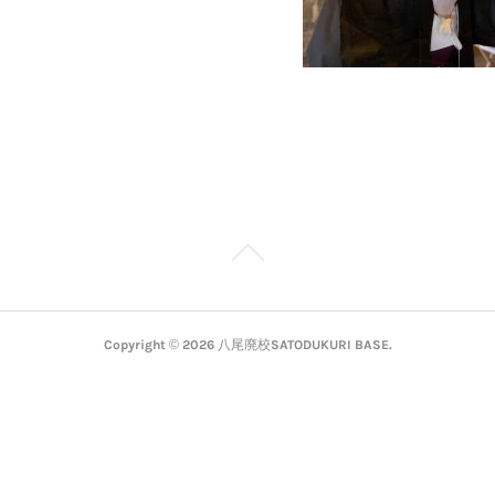
Copyright ©
2026
八尾廃校SATODUKURI BASE
.